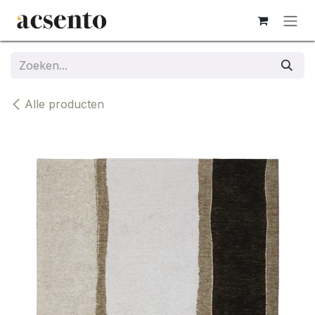
Overslaan naar inhoud
Alle producten