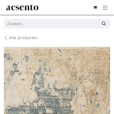
Overslaan naar inhoud
Alle producten